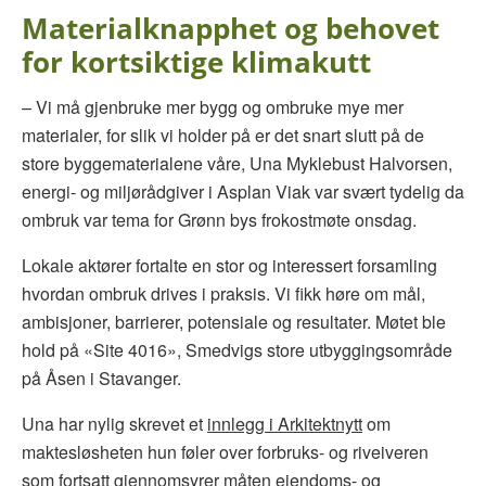
Materialknapphet og behovet
for kortsiktige klimakutt
– Vi må gjenbruke mer bygg og ombruke mye mer
materialer, for slik vi holder på er det snart slutt på de
store byggematerialene våre, Una Myklebust Halvorsen,
energi- og miljørådgiver i Asplan Viak var svært tydelig da
ombruk var tema for Grønn bys frokostmøte onsdag.
Lokale aktører fortalte en stor og interessert forsamling
hvordan ombruk drives i praksis. Vi fikk høre om mål,
ambisjoner, barrierer, potensiale og resultater. Møtet ble
hold på «Site 4016», Smedvigs store utbyggingsområde
på Åsen i Stavanger.
Una har nylig skrevet et
innlegg i Arkitektnytt
om
maktesløsheten hun føler over forbruks- og riveiveren
som fortsatt gjennomsyrer måten eiendoms- og