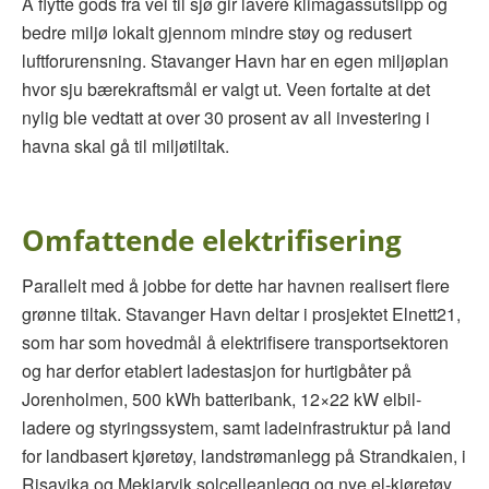
Å flytte gods fra vei til sjø gir lavere klimagassutslipp og
bedre miljø lokalt gjennom mindre støy og redusert
luftforurensning. Stavanger Havn har en egen miljøplan
hvor sju bærekraftsmål er valgt ut. Veen fortalte at det
nylig ble vedtatt at over 30 prosent av all investering i
havna skal gå til miljøtiltak.
Omfattende elektrifisering
Parallelt med å jobbe for dette har havnen realisert flere
grønne tiltak. Stavanger Havn deltar i prosjektet Elnett21,
som har som hovedmål å elektrifisere transportsektoren
og har derfor etablert ladestasjon for hurtigbåter på
Jorenholmen, 500 kWh batteribank, 12×22 kW elbil-
ladere og styringssystem, samt ladeinfrastruktur på land
for landbasert kjøretøy, landstrømanlegg på Strandkaien, i
Risavika og Mekjarvik solcelleanlegg og nye el-kjøretøy.