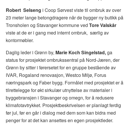
Robert Selseng
i Coop Sørvest viste til ombruk av over
23 meter lange betongdragere når de bygger ny butikk på
Tronsholen og Stavanger kommune ved
Tore Valskår
viste at de er i gang med internt ombruk, særlig av
kontormøbler.
Daglig leder i Grønn by,
Marie Koch Singelstad,
ga
status for prosjektet ombrukssentral på Nord-Jæren, der
Grønn by sitter i førersetet for en gruppe bestående av
IVAR, Rogaland renovasjon, Westco Miljø, Forus
næringspark og Faber bygg. Formålet med prosjektet er å
tilrettelegge for økt sirkulær utnyttelse av materialer i
byggebransjen i Stavanger og omegn, for å redusere
klimafotavtrykket. Prosjektbeskrivelsen er planlagt ferdig
før jul, før en går i dialog med dem som kan bidra med
penger for at det kan ansettes en egen prosjektleder.