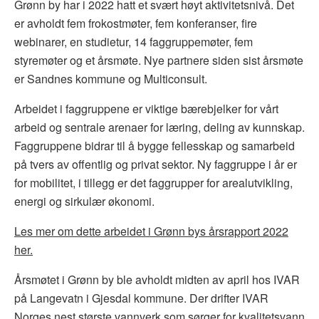
Grønn by har i 2022 hatt et svært høyt aktivitetsnivå. Det
er avholdt fem frokostmøter, fem konferanser, fire
webinarer, en studietur, 14 faggruppemøter, fem
styremøter og et årsmøte. Nye partnere siden sist årsmøte
er Sandnes kommune og Multiconsult.
Arbeidet i faggruppene er viktige bærebjelker for vårt
arbeid og sentrale arenaer for læring, deling av kunnskap.
Faggruppene bidrar til å bygge fellesskap og samarbeid
på tvers av offentlig og privat sektor. Ny faggruppe i år er
for mobilitet, i tillegg er det faggrupper for arealutvikling,
energi og sirkulær økonomi.
Les mer om dette arbeidet i Grønn bys årsrapport 2022
her.
Årsmøtet i Grønn by ble avholdt midten av april hos IVAR
på Langevatn i Gjesdal kommune. Der drifter IVAR
Norges nest største vannverk som sørger for kvalitetsvann