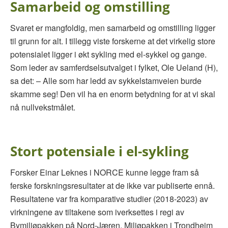
Samarbeid og omstilling
Svaret er mangfoldig, men samarbeid og omstilling ligger
til grunn for alt. I tillegg viste forskerne at det virkelig store
potensialet ligger i økt sykling med el-sykkel og gange.
Som leder av samferdselsutvalget i fylket, Ole Ueland (H),
sa det: – Alle som har ledd av sykkelstamveien burde
skamme seg! Den vil ha en enorm betydning for at vi skal
nå nullvekstmålet.
Stort potensiale i el-sykling
Forsker Einar Leknes i NORCE kunne legge fram så
ferske forskningsresultater at de ikke var publiserte ennå.
Resultatene var fra komparative studier (2018-2023) av
virkningene av tiltakene som iverksettes i regi av
Bymiljøpakken på Nord-Jæren, Miljøpakken i Trondheim