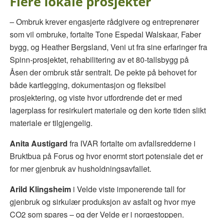
Flere lokale prosjekter
– Ombruk krever engasjerte rådgivere og entreprenører
som vil ombruke, fortalte Tone Espedal Walskaar, Faber
bygg, og Heather Bergsland, Veni ut fra sine erfaringer fra
Spinn-prosjektet, rehabilitering av et 80-tallsbygg på
Åsen der ombruk står sentralt. De pekte på behovet for
både kartlegging, dokumentasjon og fleksibel
prosjektering, og viste hvor utfordrende det er med
lagerplass for resirkulert materiale og den korte tiden slikt
materiale er tilgjengelig.
Anita Austigard
fra IVAR fortalte om avfallsredderne i
Bruktbua på Forus og hvor enormt stort potensiale det er
for mer gjenbruk av husholdningsavfallet.
Arild Klingsheim
i Velde viste imponerende tall for
gjenbruk og sirkulær produksjon av asfalt og hvor mye
CO2 som spares – og der Velde er i norgestoppen.