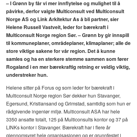
–
I Grønn by får vi mer innflytelse og mulighet til å
påvirke, derfor valgte Multiconsult ved Multiconsult
Norge AS og Link Arkitektur As å bli partner, sier
Helene Russell Vastveit, leder for bærekraft i
Multiconsult Norge region Sør. – Grønn by gir innspill
til kommuneplaner, områdeplaner, klimaplaner; alle de
store viktige sakene for vår region. Det å kunne
samles og ha en sterkere stemme sammen som fører
Rogaland i en mer bærekraftig retning er veldig viktig,
understreker hun.
Helene sitter på Forus og som leder for bærekraft i
Multiconsult Norge region Sør dekker hun Stavanger,
Egersund, Kristiansand og Grimstad, samtidig som hun er
rådgivende ingeniør miljø. Multiconsult ASA har hele
3350 ansatte totalt, 125 på Multiconsults kontor og 37 på
LINKs kontor i Stavanger. Bærekraft har i flere år
gjennomsyret hele organisasjonen og er grunnfestet i