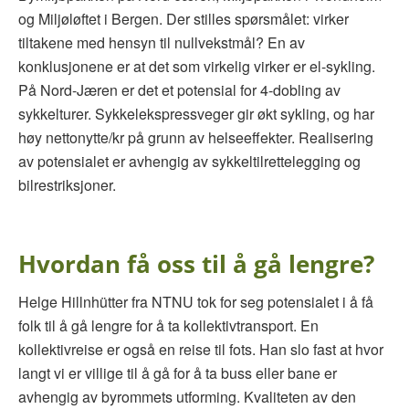
og Miljøløftet i Bergen. Der stilles spørsmålet: virker
tiltakene med hensyn til nullvekstmål? En av
konklusjonene er at det som virkelig virker er el-sykling.
På Nord-Jæren er det et potensial for 4-dobling av
sykkelturer. Sykkelekspressveger gir økt sykling, og har
høy nettonytte/kr på grunn av helseeffekter. Realisering
av potensialet er avhengig av sykkeltilrettelegging og
bilrestriksjoner.
Hvordan få oss til å gå lengre?
Helge Hillnhütter fra NTNU tok for seg potensialet i å få
folk til å gå lengre for å ta kollektivtransport. En
kollektivreise er også en reise til fots. Han slo fast at hvor
langt vi er villige til å gå for å ta buss eller bane er
avhengig av byrommets utforming. Kvaliteten av den