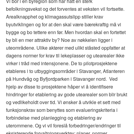
Vi bor i en byregion som har hatt en sterk
befolkningsvekst og det forventes at veksten vil fortsette.
Arealknapphet og klimagassutslipp stiller krav
byutviklingen og for at den skal være bærekraftig må vi
bygge og bo tettere enn før. Men hvordan skal en fortettet
by bli en mer attraktiv by? Noe av nøkkelen ligger i
uteområdene. Ulike aktører med ulikt ståsted oppfatter at
dagens normer for krav til lekeplasser og utearealer ikke
virker i tråd med intensjonene. De to pilotprosjektene
etableres i to utbyggingsområder i Stavanger, Atlanteren
på Hundvåg og Byfjordparken i Stavanger nord. Ved
hjelp av disse to prosjektene håper vi å identifisere
hindringer for etablering av gode utearealer som blir brukt
og vedlikeholdt over tid. Vi ønsker å utvikle et sett med
funksjonskrav som benyttes som evalueringskriteria i
forbindelse med planlegging og etablering av
uterommene. Og vi vil foreslå forbedringer/endringer til
eksisterende forvaltningsverktøy; planer, normer,