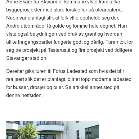
Anne Skare fra Stavanger kommune viste fram ulike
byggeprosjekter med store forskjeller på utearealene.
Noen var planlagt slik at folk ville oppholde seg der.
Andre uteområder lå golde og tomme hele døgnet. Hun
viste også betydningen ved bruk av grønt og hvordan
ulike inngangspartier fungerte godt og dårlig. Turen tok for
seg tre prosjekt på Tastarustå og fire prosjekt ved tidligere
Stavanger stadion.
Deretter gikk turen til Forus Ladested som hvis det blir
realisert slik det er planlagt, blir et topp moderne ladested
for busser, drosjer og biler. Se artikkel annet sted på
denne nettsiden.