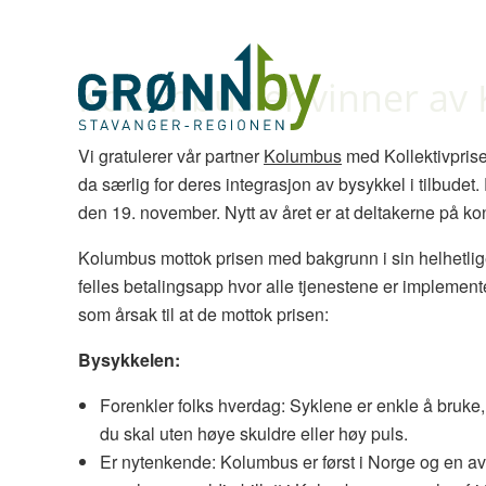
Kolumbus er vinner av K
Vi gratulerer vår partner
Kolumbus
med Kollektivprisen
da særlig for deres integrasjon av bysykkel i tilbudet.
den 19. november. Nytt av året er at deltakerne på k
Kolumbus mottok prisen med bakgrunn i sin helhetlige o
felles betalingsapp hvor alle tjenestene er implement
som årsak til at de mottok prisen:
Bysykkelen:
Forenkler folks hverdag: Syklene er enkle å bruke,
du skal uten høye skuldre eller høy puls.
Er nytenkende: Kolumbus er først i Norge og en av de