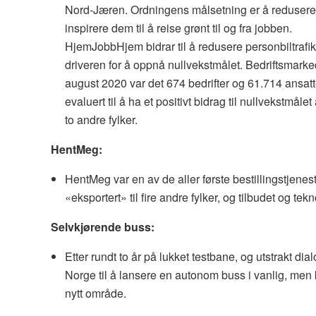
Nord-Jæren. Ordningens målsetning er å redusere 
inspirere dem til å reise grønt til og fra jobben.
HjemJobbHjem bidrar til å redusere personbiltraf
driveren for å oppnå nullvekstmålet. Bedriftsmarked
august 2020 var det 674 bedrifter og 61.714 ansa
evaluert til å ha et positivt bidrag til nullvekstmå
to andre fylker.
HentMeg:
HentMeg var en av de aller første bestillingstjenes
«eksportert» til fire andre fylker, og tilbudet og t
Selvkjørende buss:
Etter rundt to år på lukket testbane, og utstrakt d
Norge til å lansere en autonom buss i vanlig, men kon
nytt område.