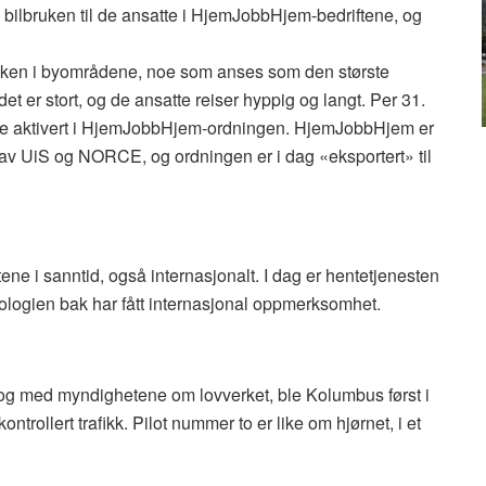
bilbruken til de ansatte i HjemJobbHjem-bedriftene, og
ikken i byområdene, noe som anses som den største
et er stort, og de ansatte reiser hyppig og langt. Per 31.
tte aktivert i HjemJobbHjem-ordningen. HjemJobbHjem er
let av UiS og NORCE, og ordningen er i dag «eksportert» til
tene i sanntid, også internasjonalt. I dag er hentetjenesten
eknologien bak har fått internasjonal oppmerksomhet.
ialog med myndighetene om lovverket, ble Kolumbus først i
trollert trafikk. Pilot nummer to er like om hjørnet, i et