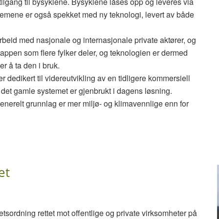
 tilgang til bysyklene. Bysyklene låses opp og leveres via
mene er også spekket med ny teknologi, levert av både
beid med nasjonale og internasjonale private aktører, og
lettappen som flere fylker deler, og teknologien er dermed
r å ta den i bruk.
 dedikert til videreutvikling av en tidligere kommersiell
 det gamle systemet er gjenbrukt i dagens løsning.
generelt grunnlag er mer miljø- og klimavennlige enn for
et
tsordning rettet mot offentlige og private virksomheter på