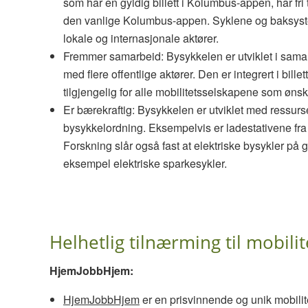
som har en gyldig billett i Kolumbus-appen, har fri
den vanlige Kolumbus-appen. Syklene og baksyste
lokale og internasjonale aktører.
Fremmer samarbeid: Bysykkelen er utviklet i samar
med flere offentlige aktører. Den er integrert i bil
tilgjengelig for alle mobilitetsselskapene som ønske
Er bærekraftig: Bysykkelen er utviklet med ressurser
bysykkelordning. Eksempelvis er ladestativene fra
Forskning slår også fast at elektriske bysykler på 
eksempel elektriske sparkesykler.
Helhetlig tilnærming til mobilit
HjemJobbHjem:
HjemJobbHjem
er en prisvinnende og unik mobilite