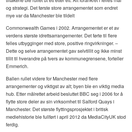
tiltakene ble rullet ut ett etter ett. Alt forankret i felles mål
og strategi. Det første store arrangementet som endret
mye var da Manchester ble tildelt
Commonwealth Games i 2002. Arrangementet er et av
verdens største idrettsarrangementer. Det førte til flere
felles utbygginger med store, positive ringvirkninger. –
Dette og selve arrangementet gav selvtillit og ikke minst
tillit til hverandre på tvers av kommunegrensene, forteller
Emmerich.
Ballen rullet videre for Manchester med flere
arrangementer og viktigst av alt; byen ble en viktig media
hub. Etter målrettet arbeid besluttet BBC seg i 2006 for å
flytte store deler av sin virksomhet til Salford Quays i
Manchester. Det største flyttingsprosjektet i britisk
mediehistorie ble fullført i april 2012 da MediaCityUK stod
ferdig.