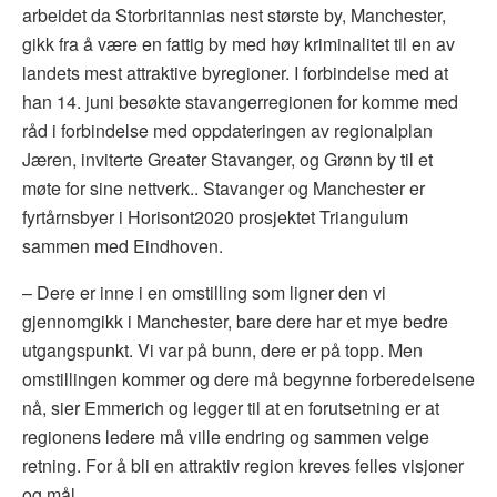
arbeidet da Storbritannias nest største by, Manchester,
gikk fra å være en fattig by med høy kriminalitet til en av
landets mest attraktive byregioner. I forbindelse med at
han 14. juni besøkte stavangerregionen for komme med
råd i forbindelse med oppdateringen av regionalplan
Jæren, inviterte Greater Stavanger, og Grønn by til et
møte for sine nettverk.. Stavanger og Manchester er
fyrtårnsbyer i Horisont2020 prosjektet Triangulum
sammen med Eindhoven.
– Dere er inne i en omstilling som ligner den vi
gjennomgikk i Manchester, bare dere har et mye bedre
utgangspunkt. Vi var på bunn, dere er på topp. Men
omstillingen kommer og dere må begynne forberedelsene
nå, sier Emmerich og legger til at en forutsetning er at
regionens ledere må ville endring og sammen velge
retning. For å bli en attraktiv region kreves felles visjoner
og mål.