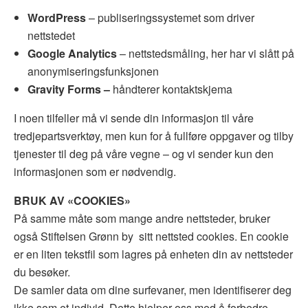
WordPress
– publiseringssystemet som driver
nettstedet
Google Analytics
– nettstedsmåling, her har vi slått på
anonymiseringsfunksjonen
Gravity Forms –
håndterer kontaktskjema
I noen tilfeller må vi sende din informasjon til våre
tredjepartsverktøy, men kun for å fullføre oppgaver og tilby
tjenester til deg på våre vegne – og vi sender kun den
informasjonen som er nødvendig.
BRUK AV «COOKIES»
På samme måte som mange andre nettsteder, bruker
også Stiftelsen Grønn by
sitt nettsted cookies. En cookie
er en liten tekstfil som lagres på enheten din av nettsteder
du besøker.
De samler data om dine surfevaner, men identifiserer deg
ikke som et individ. Dette hjelper oss med å forbedre