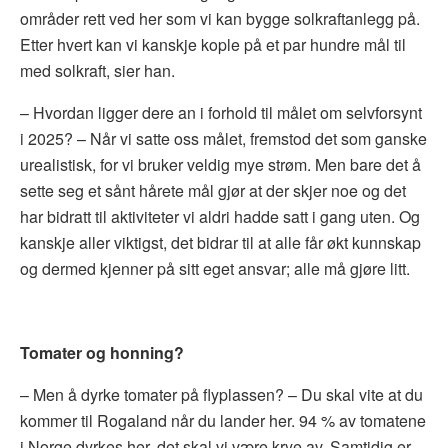
områder rett ved her som vi kan bygge solkraftanlegg på.
Etter hvert kan vi kanskje kople på et par hundre mål til
med solkraft, sier han.
– Hvordan ligger dere an i forhold til målet om selvforsynt
i 2025?
– Når vi satte oss målet, fremstod det som ganske
urealistisk, for vi bruker veldig mye strøm. Men bare det å
sette seg et sånt hårete mål gjør at der skjer noe og det
har bidratt til aktiviteter vi aldri hadde satt i gang uten. Og
kanskje aller viktigst, det bidrar til at alle får økt kunnskap
og dermed kjenner på sitt eget ansvar; alle må gjøre litt.
Tomater og honning?
– Men å dyrke tomater på flyplassen?
– Du skal vite at du
kommer til Rogaland når du lander her. 94 % av tomatene
i Norge dyrkes her, det skal vi være krye av. Samtidig er