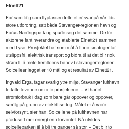
Elnett21
For samtidig som flyplassen lette etter svar på vår tids
store utfordring, satt både Stavanger-regionen havn og
Forus Næringspark og spurte seg det samme. De tre
aktørene fant hverandre og etablerte Elnett21 sammen
med Lyse. Prosjektet har som mål å finne løsninger for
utslippsfri, elektrisk transport og bidra til at det blir nok
strøm til å møte fremtidens behov i stavangerregionen
.
Solcelleanlegget er 10 mål og et resultat av Elnett21.
Ingvald Erga, fagansvarlig ytre miljø, Stavanger lufthavn
fortalte levende om alle prosjektene.
– Vi har et
strømforbruk i dag som bare går oppover og oppover,
særlig på grunn av elektrifisering. Målet er å være
selvforsynt, sier han. Solcellene på lufthavnen har
produsert mer energi enn forventet. Nå utvides
solcelleparken til å bli tre ganger så stor. – Det blir to