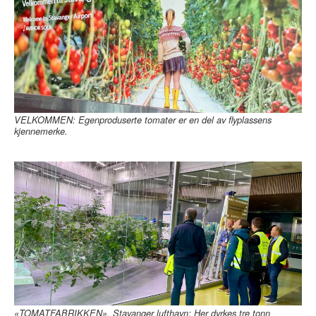
VELKOMMEN: Egenproduserte tomater er en del av flyplassens
kjennemerke.
«TOMATFABRIKKEN», Stavanger lufthavn: Her dyrkes tre tonn