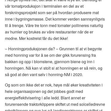
vår tomatproduksjon i terminalen en del av et
forskningsprosjekt som ser på hvordan produsere mat
inne i bygningsmasse. Det kommer verden sannsynligvis
til å trenge. Våre tre tonn med tomater pollineres naturlig
av humler og brukes av våre restauranter når de er
modne. Mer kostreist får du det ikke!
– Honningproduksjonen da?
– Grunnen til at vi begynte
med honning var for å se om der gikk forurensing fra
bakken og opp i blomstene, gjennom biene og inn i
honningen. Nå kan vi stolt si at honningen er så rein, og
så god at den vant sølv i honning-NM i 2020.
Og som om ikke det er nok, høye mål øker kreativiteten i
hele organisasjonen og det jobbes godt med
energieffektivisering i alle ledd. Blant annet er
forurensende traktorklippere skiftet ut med solcelledrevne
robotklippere og nye lys på landingsstripene er skiftet ut