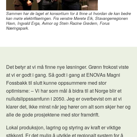
Sammen har de laget et konsortium for å finne ut hvordan de kan bedre
kan møte elektrifiseringen. Fra venstre Merete Eik, Stavangerregionen
Havn, Ingvald Erga, Avinor og Stein Racine Grødem, Forus
Næringspark.
Det betyr at vi må finne nye løsninger. Grønn frokost viste
at vi er godt i gang. Så godt i gang at ENOVAs Magni
Fossbakk til slutt kunne oppsummere med stor
optimisme: – Vi har som mål å bidra til at Norge blir et
nullutslippssamfunn i 2050. Jeg er overbevist om at vi
klarer det, ikke minst når jeg hører om alt som skjer her og
alle de gode prosjektene med stor framdrift.
Lokal produksjon, lagring og styring av kraft er viktige
stikkord. Er det mulig å utvikle et regionalt system for å