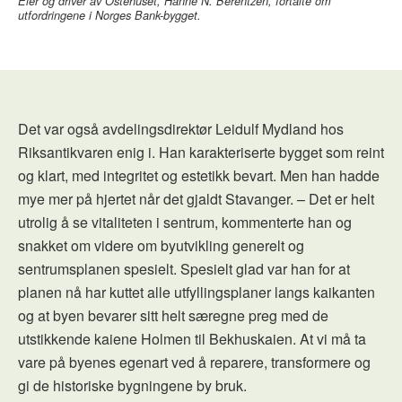
Eier og driver av Ostehuset, Hanne N. Berentzen, fortalte om
utfordringene i Norges Bank-bygget.
Det var også avdelingsdirektør Leidulf Mydland hos
Riksantikvaren enig i. Han karakteriserte bygget som reint
og klart, med integritet og estetikk bevart. Men han hadde
mye mer på hjertet når det gjaldt Stavanger. – Det er helt
utrolig å se vitaliteten i sentrum, kommenterte han og
snakket om videre om byutvikling generelt og
sentrumsplanen spesielt. Spesielt glad var han for at
planen nå har kuttet alle utfyllingsplaner langs kaikanten
og at byen bevarer sitt helt særegne preg med de
utstikkende kaiene Holmen til Bekhuskaien. At vi må ta
vare på byenes egenart ved å reparere, transformere og
gi de historiske bygningene by bruk.