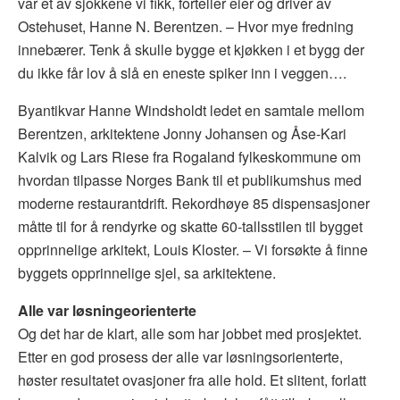
var et av sjokkene vi fikk, forteller eier og driver av
Ostehuset, Hanne N. Berentzen. – Hvor mye fredning
innebærer. Tenk å skulle bygge et kjøkken i et bygg der
du ikke får lov å slå en eneste spiker inn i veggen….
Byantikvar Hanne Windsholdt ledet en samtale mellom
Berentzen, arkitektene Jonny Johansen og Åse-Kari
Kalvik og Lars Riese fra Rogaland fylkeskommune om
hvordan tilpasse Norges Bank til et publikumshus med
moderne restaurantdrift. Rekordhøye 85 dispensasjoner
måtte til for å rendyrke og skatte 60-tallsstilen til bygget
opprinnelige arkitekt, Louis Kloster. – Vi forsøkte å finne
byggets opprinnelige sjel, sa arkitektene.
Alle var løsningeorienterte
Og det har de klart, alle som har jobbet med prosjektet.
Etter en god prosess der alle var løsningsorienterte,
høster resultatet ovasjoner fra alle hold. Et slitent, forlatt