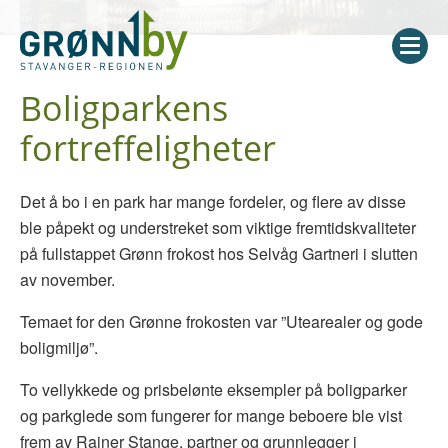
Boligparkens
fortreffeligheter
Det å bo i en park har mange fordeler, og flere av disse
ble påpekt og understreket som viktige fremtidskvaliteter
på fullstappet Grønn frokost hos Selvåg Gartneri i slutten
av november.
Temaet for den Grønne frokosten var ”Utearealer og gode
boligmiljø”.
To vellykkede og prisbelønte eksempler på boligparker
og parkglede som fungerer for mange beboere ble vist
frem av Rainer Stange, partner og grunnlegger i