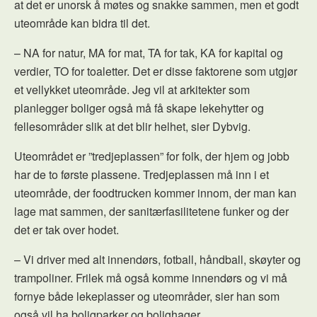
at det er unorsk å møtes og snakke sammen, men et godt
uteområde kan bidra til det.
– NA for natur, MA for mat, TA for tak, KA for kapital og
verdier, TO for toaletter. Det er disse faktorene som utgjør
et vellykket uteområde. Jeg vil at arkitekter som
planlegger boliger også må få skape lekehytter og
fellesområder slik at det blir helhet, sier Dybvig.
Uteområdet er ”tredjeplassen” for folk, der hjem og jobb
har de to første plassene. Tredjeplassen må inn i et
uteområde, der foodtrucken kommer innom, der man kan
lage mat sammen, der sanitærfasilitetene funker og der
det er tak over hodet.
– Vi driver med alt innendørs, fotball, håndball, skøyter og
trampoliner. Frilek må også komme innendørs og vi må
fornye både lekeplasser og uteområder, sier han som
også vil ha boligparker og bolighager.