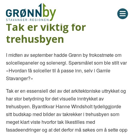
Tak er viktig for
trehusbyen
I midten av september hadde Grønn by frokostmøte om
solcellepaneler og solenergi. Spørsmålet som ble stilt var
«Hvordan få solceller til å passe inn, selv i Gamle
Stavanger?»
Tak er en essensiell del av det arkitektoniske uttrykket og
har stor betydning for det visuelle inntrykket av
trehusbyen. Byantikvar Hanne Windsholt tydeliggjorde
sitt budskap med bilder av takrekker i trehusbyen som
meget klart viste hvorfor tak likestilles med
fasadeendringer og at det derfor må søkes om å sette opp