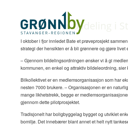
Bate tester bildeling i 
I oktober i fjor innledet Bate et prøveprosjekt sammen 
strategi der hensikten er å bli grønnere og gjøre livet
– Gjennom bildelingsordningen ønsker vi å gi medlem
kommunen, en enkel og attraktiv bildeleordning, sie
Bilkollektivet er en medlemsorganisasjon som har eksi
nesten 7000 brukere. – Organisasjonen er en naturlig 
mange likhetstrekk, begge er medlemsorganisasjoner, 
gjennom dette pilotprosjektet.
Tradisjonelt har boligbyggelag bygget og utviklet en
bomiljø. Det innebærer blant annet et helt nytt tankese