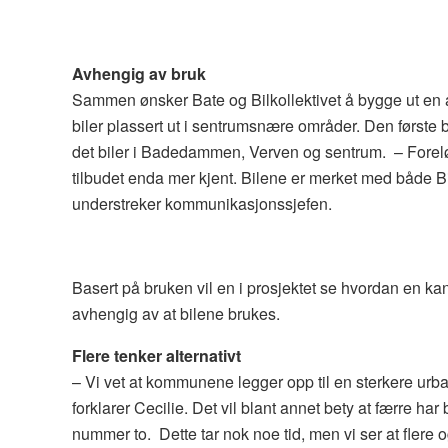
Avhengig av bruk
Sammen ønsker Bate og Bilkollektivet å bygge ut en a
biler plassert ut i sentrumsnære områder. Den første bile
det biler i Badedammen, Verven og sentrum. – Foreløpig
tilbudet enda mer kjent. Bilene er merket med både Bil
understreker kommunikasjonssjefen.
Basert på bruken vil en i prosjektet se hvordan en ka
avhengig av at bilene brukes.
Flere tenker alternativt
– Vi vet at kommunene legger opp til en sterkere urb
forklarer Cecilie. Det vil blant annet bety at færre har b
nummer to. Dette tar nok noe tid, men vi ser at flere og