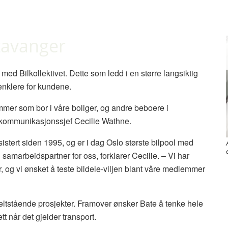
Stavanger
med Bilkollektivet. Dette som ledd i en større langsiktig
 enklere for kundene.
mer som bor i våre boliger, og andre beboere i
r kommunikasjonssjef Cecilie Wathne.
stert siden 1995, og er i dag Oslo største bilpool med
samarbeidspartner for oss, forklarer Cecilie. – Vi har
og vi ønsket å teste bildele-viljen blant våre medlemmer
keltstående prosjekter. Framover ønsker Bate å tenke hele
tt når det gjelder transport.