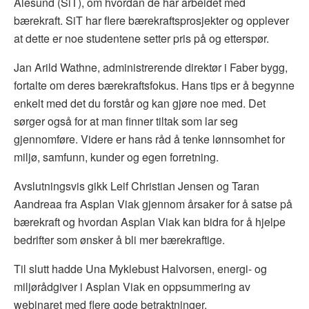
Ålesund (SiT), om hvordan de har arbeidet med
bærekraft. SiT har flere bærekraftsprosjekter og opplever
at dette er noe studentene setter pris på og etterspør.
Jan Arild Wathne, administrerende direktør i Faber bygg,
fortalte om deres bærekraftsfokus. Hans tips er å begynne
enkelt med det du forstår og kan gjøre noe med. Det
sørger også for at man finner tiltak som lar seg
gjennomføre. Videre er hans råd å tenke lønnsomhet for
miljø, samfunn, kunder og egen forretning.
Avslutningsvis gikk Leif Christian Jensen og Taran
Aandreaa fra Asplan Viak gjennom årsaker for å satse på
bærekraft og hvordan Asplan Viak kan bidra for å hjelpe
bedrifter som ønsker å bli mer bærekraftige.
Til slutt hadde Una Myklebust Halvorsen, energi- og
miljørådgiver i Asplan Viak en oppsummering av
webinaret med flere gode betraktninger.