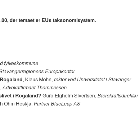
1.00, der temaet er EUs taksonomisystem.
nd fylkeskommune
 Stavangerregionens Europakontor
r Rogaland
, Klaus Mohn,
rektor ved Universitetet i Stavanger
y,
Advokatfirmaet Thommessen
livet i Rogaland?
Guro Elgheim Sivertsen,
Bærekraftsdirektø
eth Ohm Heskja,
Partner BlueLeap AS