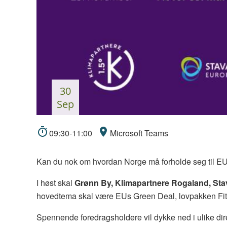
30
sep
09:30-11:00
Microsoft Teams
Kan du nok om hvordan Norge må forholde seg til EUs 
I høst skal
Grønn By, Klimapartnere Rogaland, S
hovedtema skal være EUs Green Deal, lovpakken Fit
Spennende foredragsholdere vil dykke ned i ulike dire