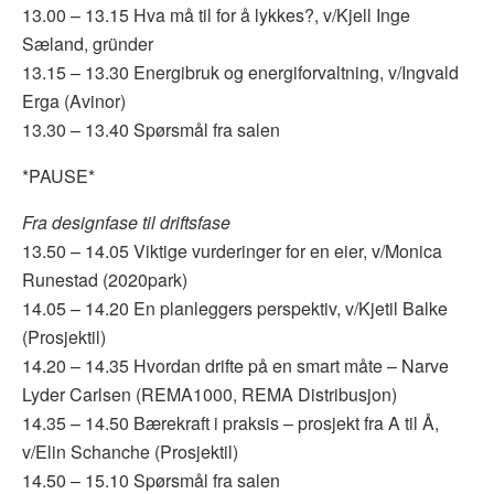
13.00 – 13.15 Hva må til for å lykkes?, v/Kjell Inge
Sæland, gründer
13.15 – 13.30 Energibruk og energiforvaltning, v/Ingvald
Erga (Avinor)
13.30 – 13.40 Spørsmål fra salen
*PAUSE*
Fra designfase til driftsfase
13.50 – 14.05 Viktige vurderinger for en eier, v/Monica
Runestad (2020park)
14.05 – 14.20 En planleggers perspektiv, v/Kjetil Balke
(Prosjektil)
14.20 – 14.35 Hvordan drifte på en smart måte – Narve
Lyder Carlsen (REMA1000, REMA Distribusjon)
14.35 – 14.50 Bærekraft i praksis – prosjekt fra A til Å,
v/Elin Schanche (Prosjektil)
14.50 – 15.10 Spørsmål fra salen